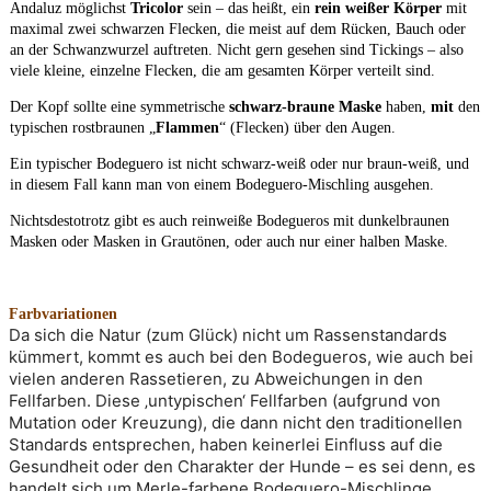
Andaluz möglichst
Tricolor
sein – das heißt, ein
rein weißer Körper
mit
maximal zwei schwarzen Flecken, die meist auf dem Rücken, Bauch oder
an der Schwanzwurzel auftreten. Nicht gern gesehen sind Tickings – also
viele kleine, einzelne Flecken, die am gesamten Körper verteilt sind.
Der Kopf sollte eine symmetrische
schwarz-braune Maske
haben,
mit
den
typischen rostbraunen „
Flammen
“ (Flecken) über den Augen.
Ein typischer Bodeguero ist nicht schwarz-weiß oder nur braun-weiß, und
in diesem Fall kann man von einem Bodeguero-Mischling ausgehen.
Nichtsdestotrotz gibt es auch reinweiße Bodegueros mit dunkelbraunen
Masken oder Masken in Grautönen, oder auch nur einer halben Maske.
Farbvariationen
Da sich die Natur (zum Glück) nicht um Rassenstandards 
kümmert, kommt es auch bei den Bodegueros, wie auch bei 
vielen anderen Rassetieren, zu Abweichungen in den 
Fellfarben. Diese ‚untypischen‘ Fellfarben (aufgrund von 
Mutation oder Kreuzung), die dann nicht den traditionellen 
Standards entsprechen, haben keinerlei Einfluss auf die 
Gesundheit oder den Charakter der Hunde – es sei denn, es 
handelt sich um Merle-farbene Bodeguero-Mischlinge. 